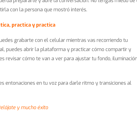
uerda prepararte y abre la conversación. No tengas miedo de 
tirla con la persona que mostró interés.
tica, practica y practica
Puedes grabarte con el celular mientras vas recorriendo tu
ual, puedes abrir la plataforma y practicar cómo compartir y
s revisar cómo te van a ver para ajustar tu fondo, iluminación
es entonaciones en tu voz para darle ritmo y transiciones al
elájate y mucho éxito