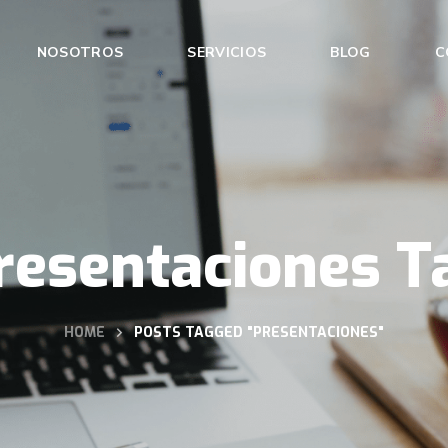
NOSOTROS
SERVICIOS
BLOG
C
resentaciones T
HOME
POSTS TAGGED "PRESENTACIONES"