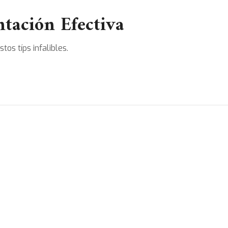
ntación Efectiva
os típs infalibles.