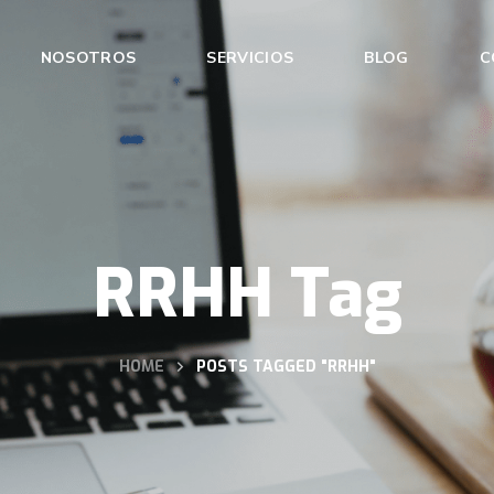
NOSOTROS
SERVICIOS
BLOG
C
RRHH Tag
HOME
POSTS TAGGED "RRHH"