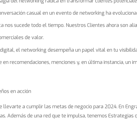
magia del networking radica en transformar clientes potencial
conversación casual en un evento de networking ha evolucion
ca nos sucede todo el tiempo. Nuestros Clientes ahora son ali
omerciales de valor.
digital, el networking desempeña un papel vital en tu visibilid
uce en recomendaciones, menciones y, en última instancia, un i
eños en acción
 llevarte a cumplir las metas de negocio para 2024. En Engrá
cas. Además de una red que te impulsa, tenemos Estrategias 