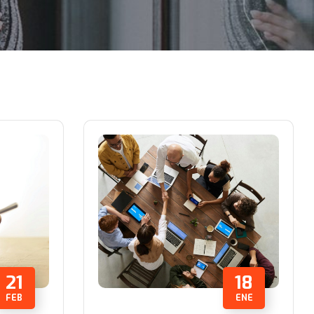
21
18
FEB
ENE