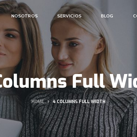
NOSOTROS
SERVICIOS
BLOG
C
Columns Full Wi
HOME
4 COLUMNS FULL WIDTH