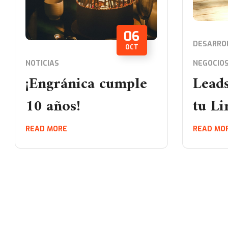
06
DESARRO
OCT
NOTICIAS
NEGOCIO
¡Engránica cumple
Leads
10 años!
tu Li
READ MORE
READ MO