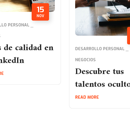
15
NOV
LLO PERSONAL
S
 de calidad en
DESARROLLO PERSONAL
nkedIn
NEGOCIOS
Descubre tus
RE
talentos ocult
READ MORE