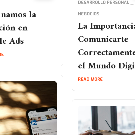
S
DESARROLLO PERSONAL
namos la
NEGOCIOS
La Importanci
ción en
Comunicarte
le Ads
Correctament
RE
el Mundo Digi
READ MORE