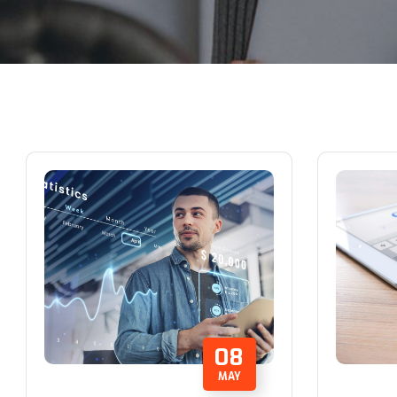
08
MAY