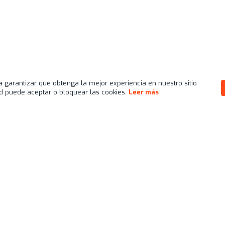
ra garantizar que obtenga la mejor experiencia en nuestro sitio
sted puede aceptar o bloquear las cookies.
Leer más
a empezar a mover los
yecto!