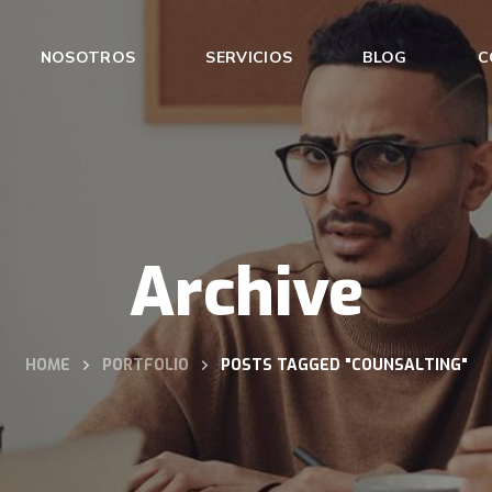
NOSOTROS
SERVICIOS
BLOG
C
Archive
HOME
PORTFOLIO
POSTS TAGGED "COUNSALTING"