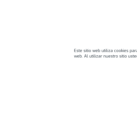
Este sitio web utiliza cookies pa
web. Al utilizar nuestro sitio u
Estamos listos par
engranes de tu pro